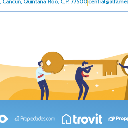
, Cancún, Quintana Roo, C.P. 77500
central@alfame