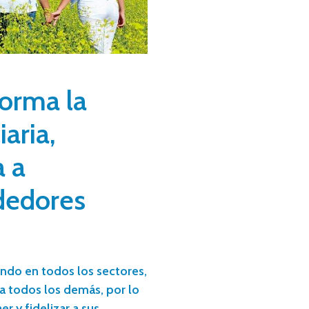
forma la
aria,
a a
dedores
ndo en todos los sectores,
 a todos los demás, por lo
r y fidelizar a sus