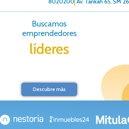
8020200
Av. Tankah 65, SM 26
Buscamos
emprendedores
líderes
Descubre más