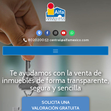
8020200
central@alfamexico.com
Te ayudamos con la venta de
inmuebles de forma transparente,
segura y sencilla
SOLICITA UNA
VALORACIÓN GRATUITA